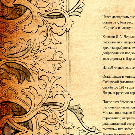
Через двенадцать дн
островов», был расс
«Сидней» и затонул.
Капитан И.А. Черкасо
разжалован в матросы
крест за храбрость, 
добровольцем под ко
эмигрировал в Пари
Из 350 членов экипа
Оставшихся в живых 
Сибирской флотилии.
службу до 1917 года
Янцзы в русскую тор
После октябрьского 
Резниченко назначил
Москве они видели Ле
буржуазией, отправил
двадцатилетней сестр
выехать – нет, забыв
Марии Андреевне Рез