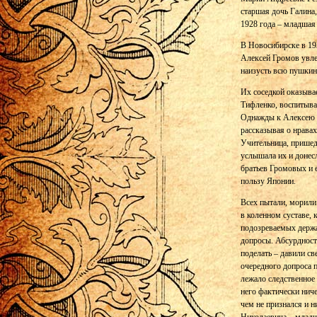
старшая дочь Галина,
1928 года – младшая
В Новосибирске в 19
Алексей Громов увлек
наизусть всю пушкин
Их соседкой оказыва
Тифленко, воспитыва
Однажды к Алексею пр
рассказывая о нравах
Учительница, пришед
услышала их и донес
братьев Громовых и 
пользу Японии.
Всех пытали, морили
в коленном суставе, 
подозреваемых держал
допросы. Абсурдност
поделать – давили св
очередного допроса п
лежало следственное 
него фактически ниче
чем не признался и н