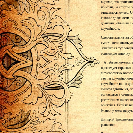
видимо, это произошл
понесли, на крутом п
отвалилось колесо. О
сняли с должности, п
дознания, обвиняя в 
случайность.
Следователь начал о
смогли остановить уп
Зацепиться тут совер
тоненькую папочку.
– А тебе не кажется,
преследует странная
антисоветских воззр
там ты случайно ниче
случайностью, но две
смысла давить нет, п
сознаешься в сознате
расстреляем на всяки
обижайся. Если не в
бланки у меня на рук
Дмитрий Трофимович 
решению.