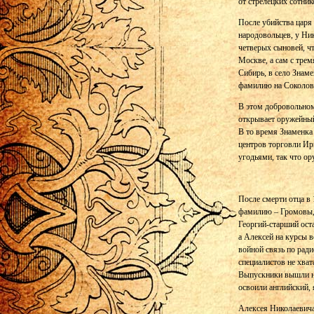
от стрелецких сотни
После убийства царя 
народовольцев, у Ни
четверых сыновей, чт
Москве, а сам с тре
Сибирь, в село Знаме
фамилию на Соколов
В этом добровольном
открывает оружейный
В то время Знаменка
центров торговли Ир
угодьями, так что ор
После смерти отца в 
фамилию – Громовы, 
Георгий-старший ост
а Алексей на курсы 
войной связь по ради
специалистов не хва
Выпускники вышли на
освоили английский, 
Алексея Николаевича