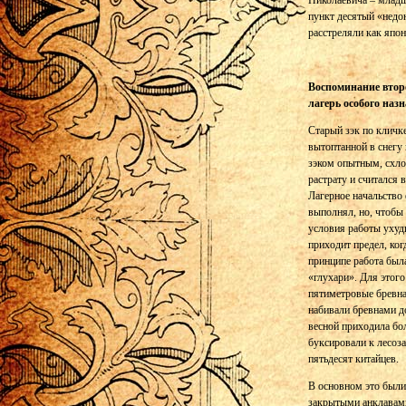
Николаевича – младше
пункт десятый «недон
расстреляли как япо
Воспоминание второ
лагерь особого наз
Старый зэк по кличк
вытоптанной в снегу
зэком опытным, схло
растрату и считался 
Лагерное начальство 
выполнял, но, чтобы 
условия работы ухуд
приходит предел, ког
принципе работа был
«глухари». Для этого
пятиметровые бревна
набивали бревнами до
весной приходила бо
буксировали к лесоза
пятьдесят китайцев.
В основном это были
закрытыми анклавами