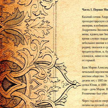
Часть 1. Первая М
Казачий сотник Андр
проходил царскую сл
империи, влюбившись
Андреевича Зволинск
жены, вдовец пан Зв
время служил гварде
небольшое имение в 
родину, оказался в ср
предательством, и, б
сломался, запил и с
от горькой.
Брак Марии Александ
печальной перспекти
местное общество. Т
десяти лет, с 1885 п
дочка Юлия, в 1889 
года – дочь Мария. 
Резниченко был убит
Через год после сме
поляка на русской с