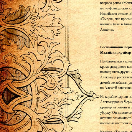
второго ранга «Жемч
англо-французских с
Индийском океане. В
«Эмден», что просоч
военной базы в Кита
Антанты.
Воспоминание перво
Малайзия, крейсер
Приближалась к конц
кроме дежурного ком
помощников-друзей А
Александр рассказыв
домой, не забывая уп
но Алексей отказывал
На корабле царили п
Александрович Черка
крейсер на ремонт и
уборку. Он вместе с
оставил возможность 
портовые постройки 