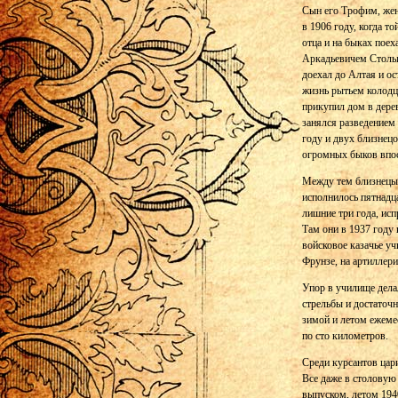
Сын его Трофим, жен
в 1906 году, когда т
отца и на быках поех
Аркадьевичем Столы
доехал до Алтая и о
жизнь рытьем колодц
прикупил дом в дере
занялся разведением 
году и двух близнец
огромных быков впос
Между тем близнецы, 
исполнилось пятнадца
лишние три года, исп
Там они в 1937 году
войсковое казачье 
Фрунзе, на артиллери
Упор в училище делал
стрельбы и достаточ
зимой и летом ежеме
по сто километров.
Среди курсантов цар
Все даже в столовую
выпуском, летом 1940