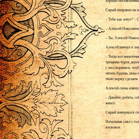
хорошо поставленным 
Сирый поправил на н
– Тебя как зовут? – 
– Алексей Николаеви
– Ты, Алексей Никола
Алексей кивнул в зна
– Тогда вот напиленн
трещины чурок дерев
с леса вернемся, что
читать будешь, пока 
твою норму сделаем.
Алексей снова кивну
– Давайте, ребята, с
много.
Сирый повернулся спи
Начальник снял с гол
восвояси.