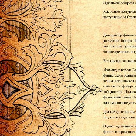
германская оборона д
Как только наступле
наступление на Стали
Дмитрий Трофимович
достаточно быстро. 
них было наступлени
боевое крещение, ко
Вот как про это напи
«Командир взвода Га
фашистского офицера
решил опять оказать
советского офицера, 
победителем. Положе
физической силой. Но
одно мгновение успел
Дед всегда вспоминал
так, как победно опи
Однако задуманное 
фронта не произошло.