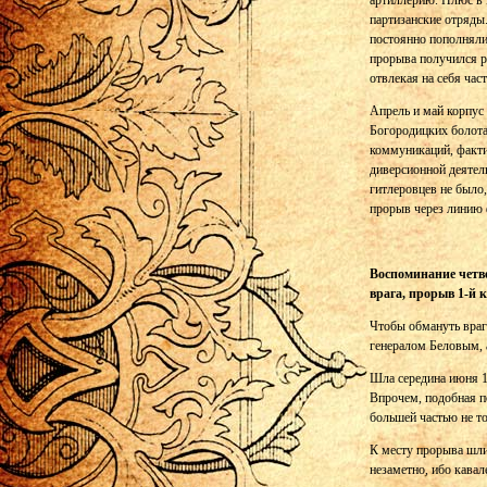
артиллерию. Плюс в 
партизанские отряды.
постоянно пополняли
прорыва получился ре
отвлекая на себя час
Апрель и май корпус
Богородицких болота
коммуникаций, факти
диверсионной деятел
гитлеровцев не было,
прорыв через линию 
Воспоминание четве
врага, прорыв 1-й 
Чтобы обмануть врага
генералом Беловым, 
Шла середина июня 1
Впрочем, подобная п
большей частью не то
К месту прорыва шли
незаметно, ибо кава