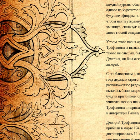
каждый курсант обяза
одного из курсантов 
будущие офицеры по-
чтобы найти утерянн
хмыкнув, сказанул: «
хвост гнилой селедки
Утром этого парня а
Трофимовича вызывали
такого не слышал, бы
Дмитрия, он был жес
лагерей.
С приближением выпу
года держали строго,
расположенное рядом
пытались было защит
будучи при личном о
учителей всяких шанс
Трофимович и присмо
и литературы Галину
Дмитрий Трофимович 
прибыли в марте 1941
дислоцировалась 12-я
краснознаменной арм