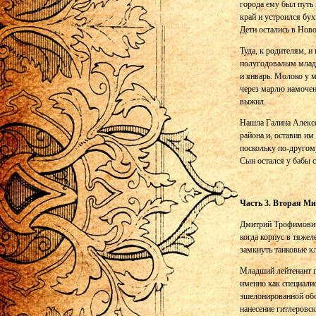
города ему был путь 
край и устроился бух
Дети остались в Нов
Туда, к родителям, и
полугодовалым младе
и январь. Молоко у 
через марлю намочен
выжил.
Нашла Галина Алексе
района и, оставив им
поскольку по-другом
Сын остался у бабы 
Часть 3. Вторая М
Дмитрий Трофимович 
когда корпус в тяже
замкнуть танковые к
Младший лейтенант п
именно как специали
эшелонированной обо
нанесение гитлеровс