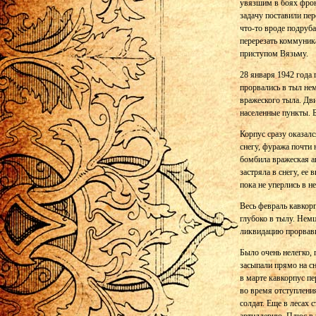
увязшим в боях фрон
задачу поставили пе
что-то вроде подруба
перерезать коммуник
приступом Вязьму.
28 января 1942 года
прорвались в тыл не
вражеского тыла. Дви
населенные пункты. 
Корпус сразу оказал
снегу, фуража почти 
бомбила вражеская а
застряла в снегу, ее
пока не уперлись в 
Весь февраль кавкор
глубоко в тылу. Нем
ликвидацию прорвавш
Было очень нелегко, 
засыпали прямо на сн
в марте кавкорпус пе
во время отступлени
солдат. Еще в лесах 