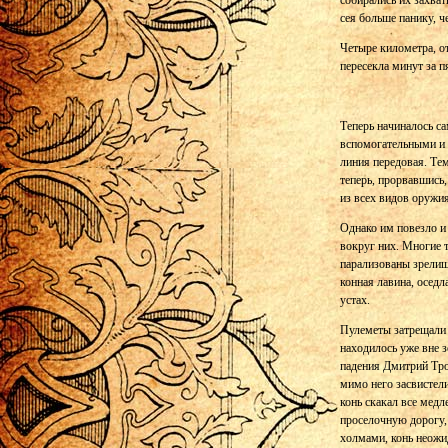
собирались их захват
сея больше панику, ч
Четыре километра, о
пересекла минут за п
Теперь начиналось с
вспомогательными и 
линия передовая. Тем
теперь, прорвавшись
из всех видов оружия
Однако им повезло и
вокруг них. Многие 
парализованы зрелищ
конная лавина, осед
устах.
Пулеметы затрещали 
находилось уже вне з
падения Дмитрий Тро
мимо него засвистели
конь скакал все медл
проселочную дорогу, 
холмами, конь неожи