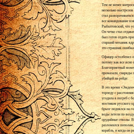
Тем не менее матрос
несколько выстрелов 
стал разворачиваться
все командование вз
Рыбалтовский, что у
Он четко стал отдава
был готов отдать пр
старший механик вдру
это страшная ошибка 
Офицер остолбенел от
потому как все ясно
Благоприятный момен
промазали, снаряды п
убийцей на рейде.
В это время «Эмден»
торпеду с расстояния
угодила в погреб с 
мостиком русского кр
брызг поднялся на г
воды летели по возду
орудийные стволы. В
разломился пополам,
корабль, и когда он 