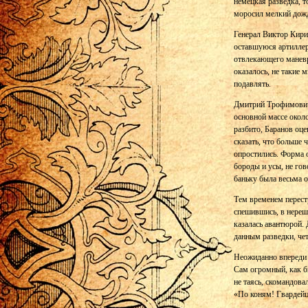
немецкая разведка, т
моросил мелкий дождь
Генерал Виктор Кири
оставшуюся артиллери
отвлекающего маневр
оказалось, не такие 
подавлять.
Дмитрий Трофимович,
основной массе окол
разбито, Баранов оце
сказать, что больше 
опростились. Форма 
бороды и усы, не гов
баньку была весьма о
Тем временем перестр
спешившись, в нереши
казалась авантюрой. 
данным разведки, че
Неожиданно впереди 
Сам огромный, как б
не таясь, скомандов
«По коням! Гвардейцы