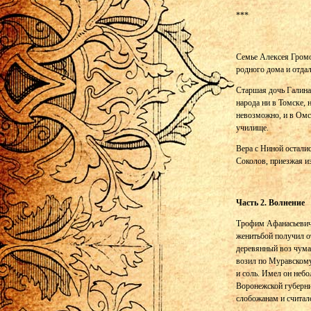
***
Семье Алексея Громо
родного дома и отдал
Старшая дочь Галина
народа ни в Томске, 
невозможно, и в Омск
училище.
Вера с Ниной остали
Соколов, приезжая 
Часть 2. Волнение
Трофим Афанасьевич 
женитьбой получил от
деревянный воз чума
возил по Муравскому
и соль. Имел он неб
Воронежской губернии
слобожанам и считал