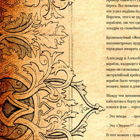
Крейсер «Жемчуг» сто
берега. Все попытки
что успел подбить бо
Впрочем, этого не у
кораблям, так что ед
эскадры со спокойной
Бронепалубный «Жемч
миллиметровых оруди
торпедных аппарата, 
Александр и Алексей
корабля, входящего в
видно ни сигнальных 
австралийский крейс
корабля было четыре
мощнее, выше и длин
Между тем непонятны
кабельтова к борту н
взвился флаг – «орел
– Это немцы… – прош
– Это «Эмден»!!! – з
В этот момент с пра