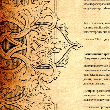
задачи форсирования
оккупирующих Маньч
Так и случилось, тол
советские войска фо
императорских сил Я
В апреле 1941 года 
Воспоминание треть
Поярково у реки А
Младший лейтенант 
гауптвахте военной к
один следователь, по
делать, пока не поя
допросы сначала.
Дмитрий Трофимович 
расчета в составе 12
полковую пушку соро
Неожиданно прозвуча