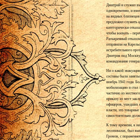
Дмитрий и служил вм
одновременно, и вме
на видных близнецов 
предложил служить а
категорически отказа
чтобы воевать – пер
Разъяренный отказом 
отправили на Карель
истребительного прот
Дмитрия под Москву 
командование генера
Ни о какой эвакуации
составы были заняты
ноябрь 1941 года. Бо
мобилизацию и стал
частично из местного
приказу из мест зак
офицеров, ушедших н
власти, это товарны
самостоятельно долж
К тому времени, к на
лесоповалах, был вы
Громов, с поражением