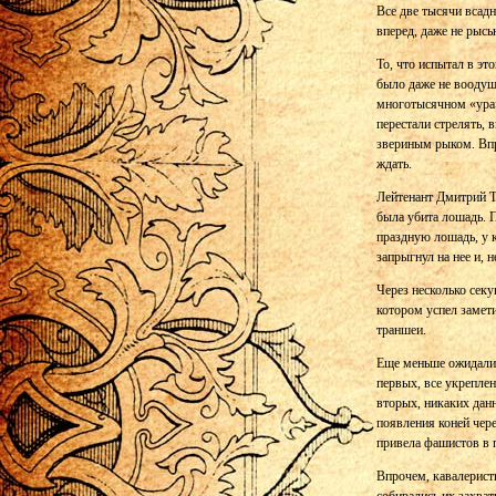
Все две тысячи всадн
вперед, даже не рысь
То, что испытал в э
было даже не воодуш
многотысячном «ура»
перестали стрелять,
звериным рыком. Впро
ждать.
Лейтенант Дмитрий Т
была убита лошадь. П
праздную лошадь, у к
запрыгнул на нее и, 
Через несколько секу
котором успел замети
траншеи.
Еще меньше ожидали 
первых, все укреплен
вторых, никаких данн
появления коней чер
привела фашистов в 
Впрочем, кавалерист