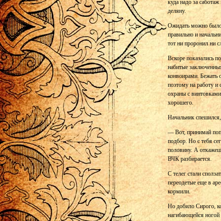
куда надо за саботаж
деляну.
Ожидать можно было 
правильно и начальн
тот ни проронил ни с
Вскоре показались по
набитые заключенным
конвоирами. Бежать 
поэтому на работу и
охраны с винтовками
хорошего.
Начальник спешился,
— Вот, принимай попо
подбор. Но с тебя се
половину. А откажешь
ВЧК разбирается.
С телег стали сполза
переодетые еще в аре
кормили.
Но добило Сирого, ко
нагибающейся ногой 