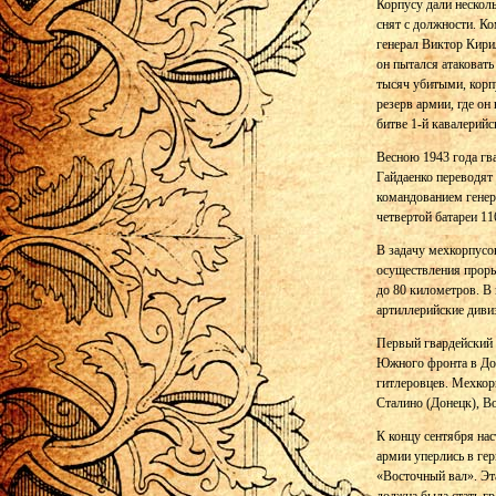
Корпусу дали несколь
снят с должности. К
генерал Виктор Кири
он пытался атаковать
тысяч убитыми, корпу
резерв армии, где он
битве 1-й кавалерийс
Весною 1943 года гв
Гайдаенко переводят
командованием генер
четвертой батареи 11
В задачу мехкорпусо
осуществления проры
до 80 километров. В
артиллерийские дивиз
Первый гвардейский 
Южного фронта в Дон
гитлеровцев. Мехкор
Сталино (Донецк), В
К концу сентября на
армии уперлись в ге
«Восточный вал». Эт