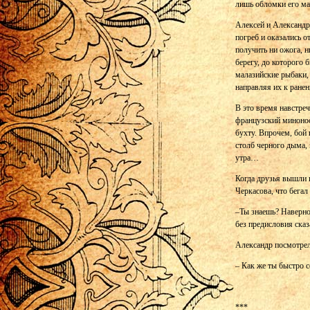
лишь обломки его ма
Алексей и Александр
погреб и оказались 
получить ни ожога, 
берегу, до которого
малазийские рыбаки,
направляя их к ране
В это время навстре
французский минонос
бухту. Впрочем, бой 
столб черного дыма, 
утра…
Когда друзья вышли н
Черкасова, что бега
–Ты знаешь? Наверное
без предисловия ска
Александр посмотрел 
– Как же ты быстро 
***