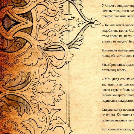
У Сирого видимо еще
начальством, гнев за
схватил хозяина лаге
– Ты мне опять калек 
недобитая, так ты Со
этим хромым, не то,
управу не найду? Ты 
Конвоиры немедленно
лошадей, матюгаясь и
Зэки бросились врасс
лезть под телегу.
– Мой дядя самых чес
заставил, и лучше вы
какая скука с больны
низкое коварство по
подносить лекарство
Сперва, когда послы
не понял. Конвоиры 
повысовывались из-за
Тот хромой мужик, из