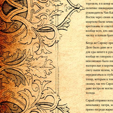
торговли, и в конце 
политике ликвидации 
руководитель Чан Ка
Восток через своих а
кварталы были зачищ
арестованы те советс
вообще всех, кто зн
чистку и попали бра
Когда же Сирому прис
Дело было даже не в 
для еды ничего в рук
вообще не говорило п
невозможно было пон
малорослые и коротко
снегу выше колена, 
передвигаться в глуб
топор, которым к том
своему, так что Сиро
даже костра не могли
холода.
Сирый отправил всех 
начальнику лагеря, м
прямо посреди жарко