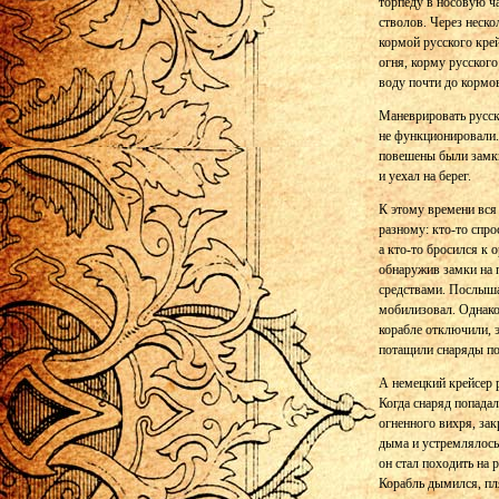
торпеду в носовую ч
стволов. Через неско
кормой русского кре
огня, корму русского
воду почти до кормо
Маневрировать русски
не функционировали.
повешены были замки
и уехал на берег.
К этому времени вся 
разному: кто-то спрос
а кто-то бросился к 
обнаружив замки на 
средствами. Послыша
мобилизовал. Однако
корабле отключили, 
потащили снаряды по
А немецкий крейсер 
Когда снаряд попадал
огненного вихря, зак
дыма и устремлялось
он стал походить на 
Корабль дымился, пл