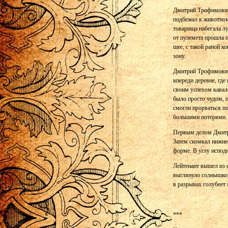
Дмитрий Трофимович
подбежал к животном
товарища набегала лу
от пулемета прошла п
шее, с такой раной к
зону.
Дмитрий Трофимович
впереди деревне, где
своим успехом кавал
было просто чудом, п
смогли прорваться п
большими потерями.
Первым делом Дмитри
Затем скомкал нижнее
форме. В углу испод
Лейтенант вышел из с
выглянуло солнышко,
в разрывах голубеет
***