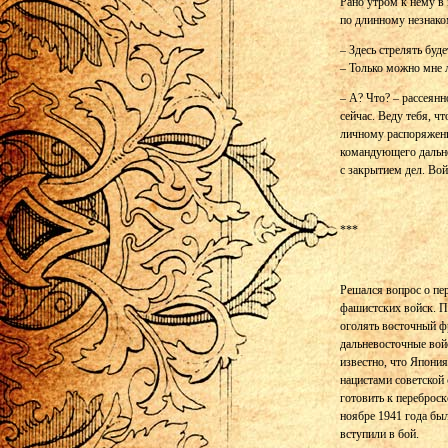
Рано утром к нему в
по длинному незнако
– Здесь стрелять бу
– Только можно мне л
– А? Что? – рассеянн
сейчас. Веду тебя, ч
личному распоряжен
командующего дальн
с закрытием дел. Во
***
Решался вопрос о пе
фашистских войск. П
оголять восточный ф
дальневосточные вой
известно, что Япония
нацистами советской 
готовить к переброс
ноябре 1941 года был
вступили в бой.