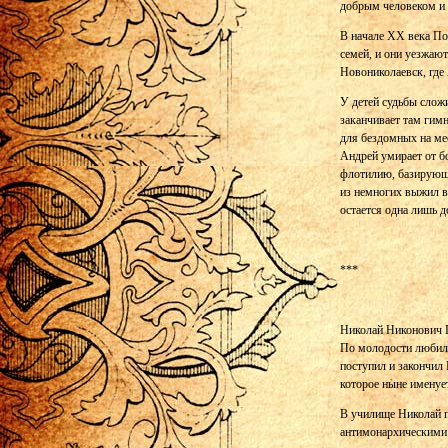
добрым человеком и 
В начале ХХ века По
семей, и они уезжают
Новониколаевск, где
У детей судьбы слож
заканчивает там гим
для бездомных на ме
Андрей умирает от б
флотилию, базирующу
из немногих выжил в
остается одна лишь 
***
Николай Никонович 
По молодости любил 
поступил и закончил
которое ныне именуе
В училище Николай п
антимонархическими 